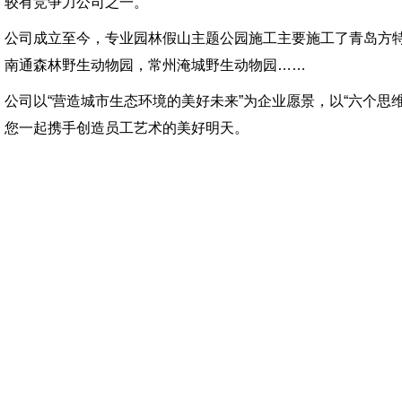
较有竞争力公司之一。
公司成立至今，专业园林假山主题公园施工主要施工了青岛方
南通森林野生动物园，常州淹城野生动物园……
公司以“营造城市生态环境的美好未来”为企业愿景，以“六个思
您一起携手创造员工艺术的美好明天。
企业文化
我们是思考者，更是实干派，对细节的追求，我们向来偏