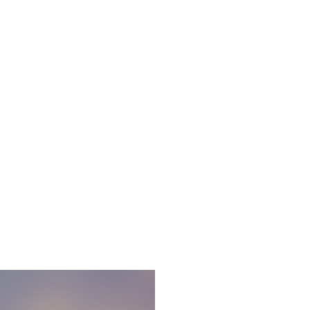
来深耕细作，厚积薄发。塑造了明涵人勇于
们致力于成为值得尊敬的园林景观公司，
体验为中心，为客户创造更高价值！