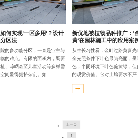
如何实现'一区多用'？设计
新优地被植物品种推广：'
步分区法
黄'在园林施工中的应用案
庭院的多功能分区，一直是业主与
从生长习性看，金叶过路黄喜光
面临的难点。有限的面积内，既要
全光照条件下叶色最为亮丽，呈
种植、晾晒甚至儿童活动等多样需
色；半阴环境下叶色偏黄绿，但
让空间显得拥挤杂乱。如
的观赏价值。它对土壤要求不严
上一页
1