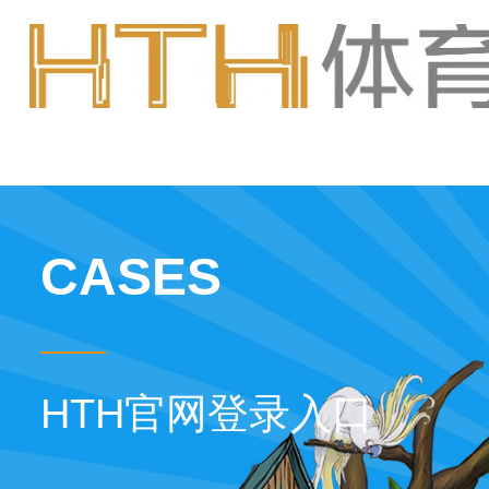
CASES
HTH官网登录入口