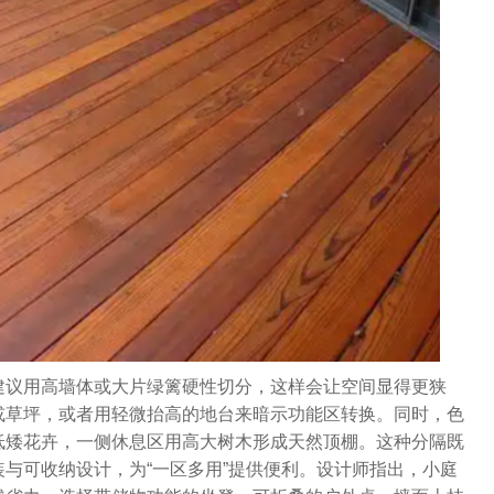
建议用高墙体或大片绿篱硬性切分，这样会让空间显得更狭
或草坪，或者用轻微抬高的地台来暗示功能区转换。同时，色
低矮花卉，一侧休息区用高大树木形成天然顶棚。这种分隔既
与可收纳设计，为“一区多用”提供便利。设计师指出，小庭