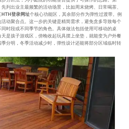
，先列出业主最频繁的活动场景，比如周末烧烤、日常喝茶、
三
HTH登录网址
个核心功能区，其余部分作为弹性过渡带。例
为活动聚合点。这一步的关键是精简需求，避免贪多导致每个
不同时段或不同季节的角色。具体做法包括使用可移动的桌
白天是孩子游戏区，傍晚收起玩具摆上坐垫，就能变为户外餐
四季分明，冬季活动减少时，弹性设计还能将部分区域临时转