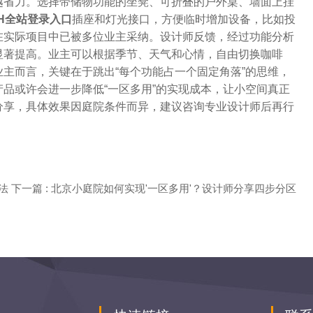
越省力。选择带储物功能的坐凳、可折叠的户外桌、墙面上挂
TH全站登录入口
插座和灯光接口，方便临时增加设备，比如投
在实际项目中已被多位业主采纳。设计师反馈，经过功能分析
显著提高。业主可以根据季节、天气和心情，自由切换咖啡
主而言，关键在于跳出“每个功能占一个固定角落”的思维，
品或许会进一步降低“一区多用”的实现成本，让小空间真正
分享，具体效果因庭院条件而异，建议咨询专业设计师后再行
法
下一篇 : 北京小庭院如何实现'一区多用'？设计师分享四步分区